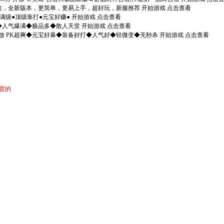
轻变神途，全新版本，更简单，更易上手，超好玩，新服推荐 开始游戏 点击查看
免费满级●顶级靠打●元宝好赚● 开始游戏 点击查看
版本◆人气爆满◆极品多◆散人天堂 开始游戏 点击查看
分 开放 PK超爽◆元宝好暴◆装备好打◆人气好◆轻微变◆无秒杀 开始游戏 点击查看
置的