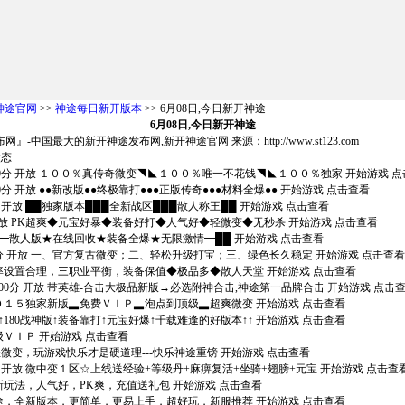
神途官网
>>
神途每日新开版本
>> 6月08日,今日新开神途
6月08日,今日新开神途
』-中国最大的新开神途发布网,新开神途官网 来源：http://www.st123.com
状态
点00分 开放 １００％真传奇微变◥◣１００％唯一不花钱◥◣１００％独家 开始游戏 
0分 开放 ●●新改版●●终极靠打●●●正版传奇●●●材料全爆●● 开始游戏 点击查看
分 开放 ██独家版本███全新战区███散人称王██ 开始游戏 点击查看
分 开放 PK超爽◆元宝好暴◆装备好打◆人气好◆轻微变◆无秒杀 开始游戏 点击查看
 ██━散人版★在线回收★装备全爆★无限激情━██ 开始游戏 点击查看
点00分 开放 一、官方复古微变；二、轻松升级打宝；三、绿色长久稳定 开始游戏 点击查看
放 爆率设置合理，三职业平衡，装备保值◆极品多◆散人天堂 开始游戏 点击查看
点00分 开放 带英雄-合击大极品新版→必选附神合击,神途第一品牌合击 开始游戏 点击
放 ２０１５独家新版▂免费ＶＩＰ▂泡点到顶级▂超爽微变 开始游戏 点击查看
 ↑↑180战神版↑装备靠打↑元宝好爆↑千载难逢的好版本↑↑ 开始游戏 点击查看
顶级ＶＩＰ 开始游戏 点击查看
0战神轻微变，玩游戏快乐才是硬道理---快乐神途重镑 开始游戏 点击查看
0分 开放 微中变１区☆上线送经验+等级丹+麻痹复活+坐骑+翅膀+元宝 开始游戏 点击查
本，新玩法，人气好，PK爽，充值送礼包 开始游戏 点击查看
轻变神途，全新版本，更简单，更易上手，超好玩，新服推荐 开始游戏 点击查看