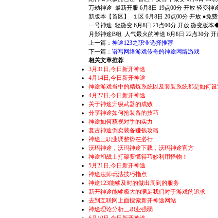
万劫神途 最新开服 6月8日 19点00分 开放 
新版本【首区】 １区 6月8日 20点00分 开放 ●
一号神途 轻微变 6月8日 21点00分 开放 微变
月影神途B组 人气最火的神途 6月8日 22点30
上一篇：
神途123之职业选择推荐
下一篇：
谱写网络游戏传奇的神途网络游戏
相关文章推荐
3月31日,今日新开神途
4月14日,今日新开神途
神途游戏当中的精炼系统以及套装系统都是如何设
4月27日,今日新开神途
关于神途升级武器的成败
分享神途如何抢装备的技巧
神途如何藐视对手的实力
复古神途倒卖装备赚钱攻略
神途三职业调整势在必行
沃玛神途，沃玛神途下载，沃玛神途官方
神途和战士打架要懂得巧妙利用怪物！
5月21日,今日新开神途
神途法师玩法技巧指点
神途123能够及时的做出周到的服务
新开神途能够极大的满足我们对于游戏的追求
去到互联网上面搜索新开神途网站
神途理论分析三职业强弱