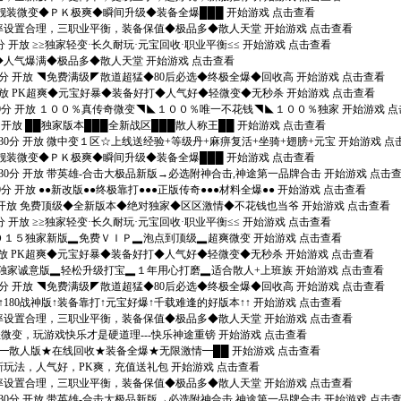
█独家靓装微变◆ＰＫ极爽◆瞬间升级◆装备全爆███ 开始游戏 点击查看
放 爆率设置合理，三职业平衡，装备保值◆极品多◆散人天堂 开始游戏 点击查看
0分 开放 ≥≥独家轻变·长久耐玩·元宝回收·职业平衡≤≤ 开始游戏 点击查看
版本◆人气爆满◆极品多◆散人天堂 开始游戏 点击查看
00分 开放 ◥免费满级◤散道超猛◆80后必选◆终极全爆◆回收高 开始游戏 点击查看
分 开放 PK超爽◆元宝好暴◆装备好打◆人气好◆轻微变◆无秒杀 开始游戏 点击查看
点00分 开放 １００％真传奇微变◥◣１００％唯一不花钱◥◣１００％独家 开始游戏 
分 开放 ██独家版本███全新战区███散人称王██ 开始游戏 点击查看
点30分 开放 微中变１区☆上线送经验+等级丹+麻痹复活+坐骑+翅膀+元宝 开始游戏 点
█独家靓装微变◆ＰＫ极爽◆瞬间升级◆装备全爆███ 开始游戏 点击查看
点30分 开放 带英雄-合击大极品新版→必选附神合击,神途第一品牌合击 开始游戏 点击
0分 开放 ●●新改版●●终极靠打●●●正版传奇●●●材料全爆●● 开始游戏 点击查看
0分 开放 免费顶级◆全新版本◆绝对独家◆区区激情◆不花钱也当爷 开始游戏 点击查看
0分 开放 ≥≥独家轻变·长久耐玩·元宝回收·职业平衡≤≤ 开始游戏 点击查看
放 ２０１５独家新版▂免费ＶＩＰ▂泡点到顶级▂超爽微变 开始游戏 点击查看
分 开放 PK超爽◆元宝好暴◆装备好打◆人气好◆轻微变◆无秒杀 开始游戏 点击查看
 开放 独家诚意版▂轻松升级打宝▂１年用心打磨▂适合散人+上班族 开始游戏 点击查看
30分 开放 ◥免费满级◤散道超猛◆80后必选◆终极全爆◆回收高 开始游戏 点击查看
 ↑↑180战神版↑装备靠打↑元宝好爆↑千载难逢的好版本↑↑ 开始游戏 点击查看
放 爆率设置合理，三职业平衡，装备保值◆极品多◆散人天堂 开始游戏 点击查看
0战神轻微变，玩游戏快乐才是硬道理---快乐神途重镑 开始游戏 点击查看
 ██━散人版★在线回收★装备全爆★无限激情━██ 开始游戏 点击查看
本，新玩法，人气好，PK爽，充值送礼包 开始游戏 点击查看
放 爆率设置合理，三职业平衡，装备保值◆极品多◆散人天堂 开始游戏 点击查看
点30分 开放 带英雄-合击大极品新版→必选附神合击,神途第一品牌合击 开始游戏 点击